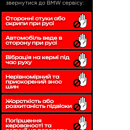
звернутися до BMW сервісу:
Сторонні стуки або
скрипи при русі
Автомобіль веде в
сторону при русі
Вібрація на кермі під
час руху
Нерівномірний та
прискорений знос
шин
Жорсткість або
розхитаність підвіски
Погіршення
керованості та