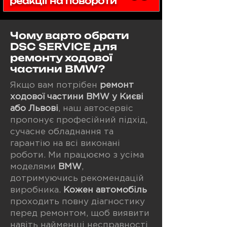
реакції на повороти
Чому варто обрати
DSC SERVICE для
ремонту ходової
частини BMW?
Якщо вам потрібен
ремонт
ходової частини
BMW у Києві
або Львові
, наш автосервіс
пропонує професійний підхід,
сучасне обладнання та
гарантію на всі виконані
роботи. Ми працюємо з усіма
моделями
BMW
,
дотримуючись рекомендацій
виробника.
Кожен автомобіль
проходить повну діагностику
перед ремонтом, щоб виявити
навіть найменші несправності