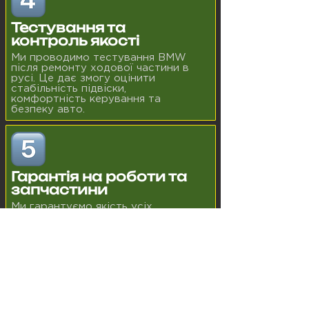
Тестування та
контроль якості
Ми проводимо тестування BMW
після ремонту ходової частини в
русі. Це дає змогу оцінити
стабільність підвіски,
комфортність керування та
безпеку авто.
Гарантія на роботи та
запчастини
Ми гарантуємо якість усіх
встановлених деталей та
виконаних робіт. Використовуємо
тільки надійні компоненти та
забезпечуємо довговічність
вашого BMW після ремонту.
DSC SERVICE –