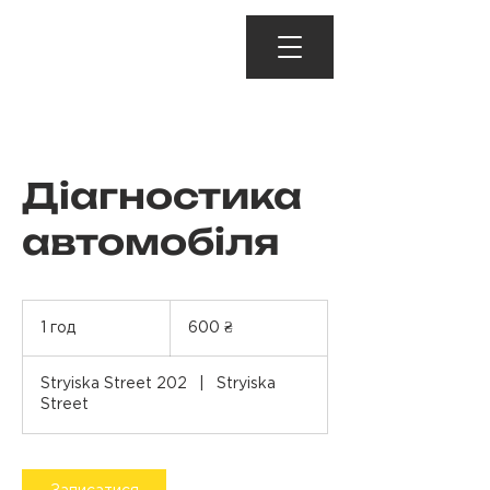
Діагностика
автомобіля
600
українських
1 год
1
600 ₴
гривень
г
о
Stryiska Street 202
|
Stryiska
Street