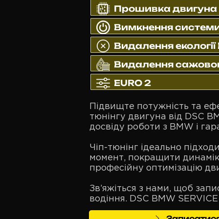
Прошивка двигуна S
Вимкнення систем
Видалення екології
Видалення сажовог
EURO 2
Підвищте потужність та еф
тюнінгу двигуна від DSC BM
досвіду роботи з BMW і гар
Чіп-тюнінг ідеально підход
момент, покращити динаміку
професійну оптимізацію дви
Зв’яжіться з нами, щоб зап
водіння. DSC BMW SERVICE 
Записатися