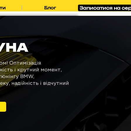
Записатися на сер
ти
Блог
УНА
ом! Оптимізація
ість і крутний момент,
-тюнінгу BMW,
у, надійність і відчутний