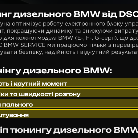
нинг дизельного BMW від D
гуна оптимізує роботу електронного блоку упр
нт, покращуючи динаміку та знижуючи витрат
 для кожної моделі BMW (E-, F-, G-серії), що д
DSC BMW SERVICE ми працюємо тільки з переві
вати безпеку, надійність і відчутний результа
нінгу дизельного BMW:
ть і крутний момент
и та швидкості розгону
 пального
штування
чіп тюнингу дизельного BMW