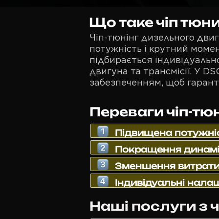
Що таке чіп тю
Чіп-тюнінг дизельного дви
потужність і крутний моме
підбирається індивідуально
двигуна та трансмісії. У 
забезпеченням, щоб гаранту
Переваги чіп-тю
Підвищена потужніс
Покращення динамік
Зменшення витрати
Індивідуальні нала
Наші послуги з 