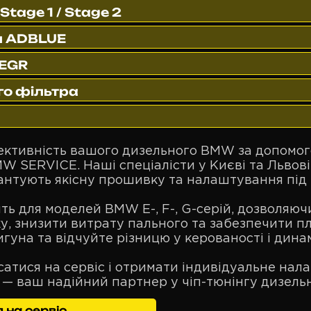
tage 1 / Stage 2
и ADBLUE
 EGR
о фільтра
ективність вашого дизельного BMW за допомог
W SERVICE. Наші спеціалісти у Києві та Львові
антують якісну прошивку та налаштування під 
ить для моделей BMW E-, F-, G-серій, дозволяю
, знизити витрату пального та забезпечити пл
гуна та відчуйте різницю у керованості і динам
исатися на сервіс і отримати індивідуальне на
— ваш надійний партнер у чіп-тюнінгу дизель
 на сервіс