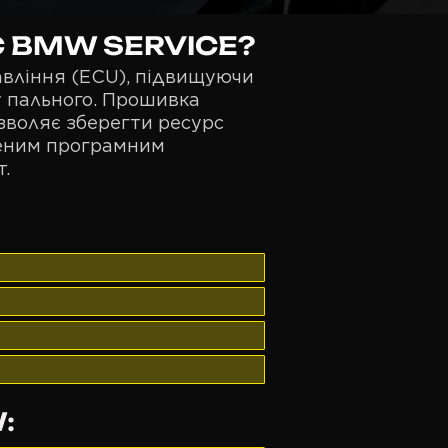
SC BMW SERVICE?
авління (ECU), підвищуючи
у пального. Прошивка
озволяє зберегти ресурс
реним програмним
т.
: