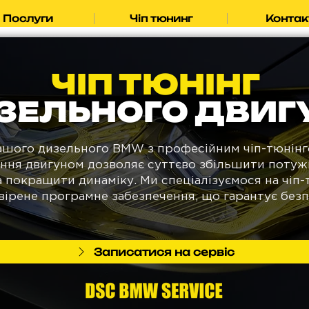
Послуги
Чіп тюнинг
Контак
ЧІП ТЮНІНГ
ЗЕЛЬНОГО ДВИГ
ашого дизельного BMW з професійним чіп-тюнінг
ння двигуном дозволяє суттєво збільшити потужн
а покращити динаміку. Ми спеціалізуємося на чіп
рене програмне забезпечення, що гарантує безпек
Записатися на сервіс