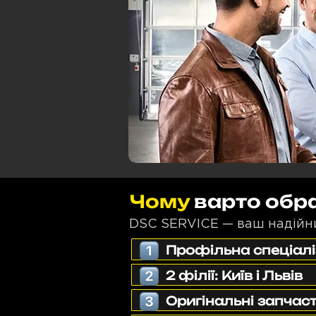
Чому
варто обр
DSC SERVICE — ваш надійний
Профільна спеціал
2 філії: Київ і Львів
Оригінальні запчаст