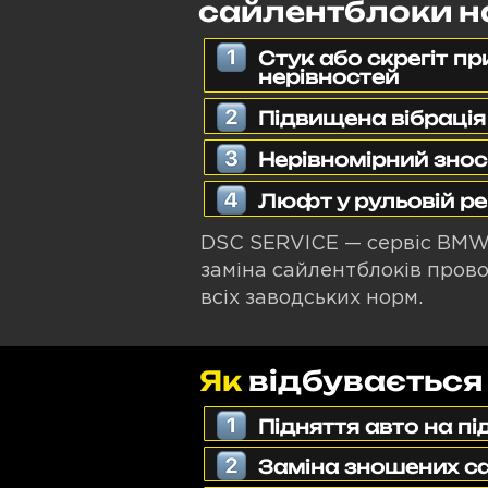
сайлентблоки н
Стук або скрегіт пр
нерівностей
Підвищена вібрація
Нерівномірний зно
Люфт у рульовій ре
DSC SERVICE — сервіс BMW у
заміна сайлентблоків пров
всіх заводських норм.
Як
відбувається
Підняття авто на п
Заміна зношених са