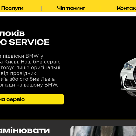
Послуги
Чіп тюнинг
Контак
локів
SC SERVICE
в підвіски BMW у
а Києві. Наш бмв сервіс
стовує лише оригінальні
 від провідних
иїв або сто бмв Львів
ої їзди на вашому BMW.
а сервіс
амінювати