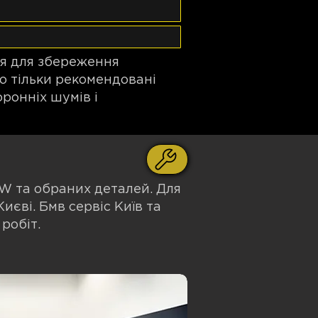
ня для збереження
о тільки рекомендовані
оронніх шумів і
MW та обраних деталей. Для
єві. Бмв сервіс Київ та
робіт.