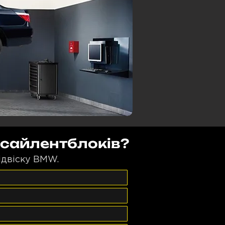
 сайлентблоків?
ідвіску BMW.