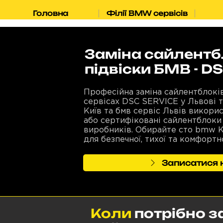
Головна
Філії BMW сервісів
Заміна сайлентб
підвіски БМВ - D
Професійна заміна сайлентблокі
сервісах DSC SERVICE у Львові т
Київ та бмв сервіс Львів викори
або сертифіковані сайлентблоки
виробників. Обирайте сто bmw К
для безпечної, тихої та комфортн
Записатися н
Коли
потрібно з