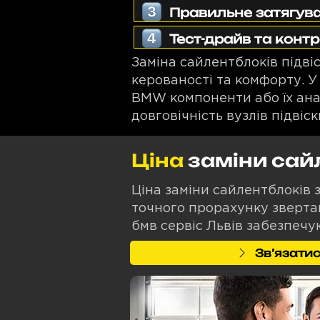
Правильне затягув
Тест-драйв та конт
Заміна сайлентблоків підв
керованості та комфорту. У
BMW компоненти або їх анало
довговічність вузлів підвіск
Ціна
заміни сай
Ціна заміни сайлентблоків 
точного прорахунку звертай
бмв сервіс Львів забезпечу
Звʼязатис