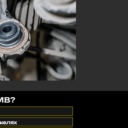
БМВ?
ажелях