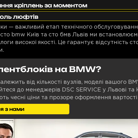
ання кріплень за моментом
роль люфтів
іски — важливий етап технічного обслуговуван
 сто bmw Київ та сто бмв Львів ми встановлюєм
ги високої якості. Це гарантує відсутність ст
и.
лентблоків на BMW?
залежить від кількості вузлів, моделі вашого B
теся до менеджерів DSC SERVICE у Львові та Ки
ють чесні ціни та прозоре оформлення вартості 
я з нами