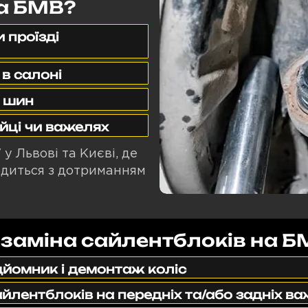
а БМВ?
и проїзді
 в салоні
с шин
йці чи важелях
 Львові та Києві, де
одиться з дотриманням
 заміна сайлентблоків на 
ідйомник і демонтаж коліс
йлентблоків на передніх та/або задніх в