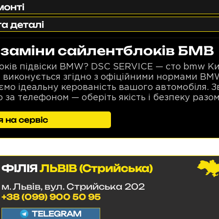
монті
та деталі
 заміни сайлентблоків БМВ
ків підвіски BMW? DSC SERVICE — сто bmw Київ
 виконується згідно з офіційними нормами BM
уємо ідеальну керованість вашого автомобіля. З
 за телефоном — оберіть якість і безпеку разо
 на сервіс
ФІЛІЯ
ЛЬВІВ (Стрийська)
м. Львів, вул. Стрийська 202
+38 (099) 900 50 95
TELEGRAM