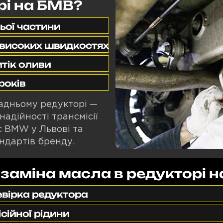
рі на БМВ?
ьої частини
а високих швидкостях
тік оливи
років
задньому редукторі —
надійності трансмісії
 BMW у Львові та
ндартів бренду.
 заміна масла в редукторі 
евірка редуктора
сійної рідини