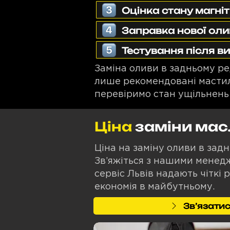
Оцінка стану магні
Заправка нової ол
Тестування після в
Заміна оливи в задньому р
лише рекомендовані мастила
перевіримо стан ущільнень 
Ціна
заміни мас
Ціна на заміну оливи в задн
Зв’яжіться з нашими менедж
сервіс Львів надають чіткі 
економія в майбутньому.
Звʼязатис