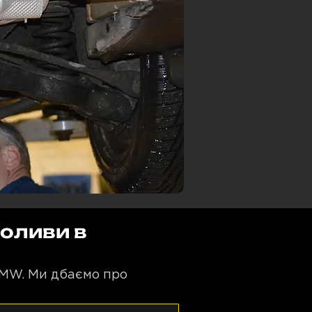
 оливи в
BMW. Ми дбаємо про