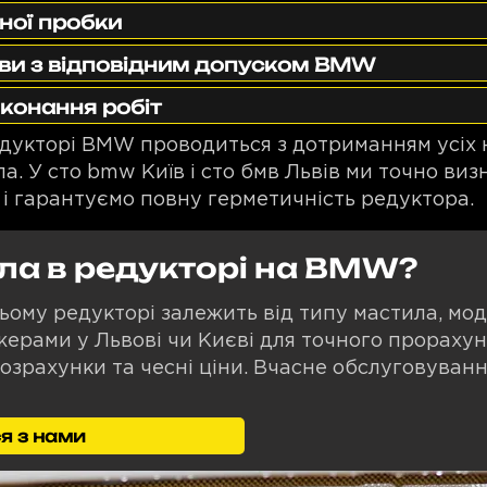
тної пробки
иви з відповідним допуском BMW
иконання робіт
едукторі BMW проводиться з дотриманням усіх
. У сто bmw Київ і сто бмв Львів ми точно визн
і гарантуємо повну герметичність редуктора.
ла в редукторі на BMW?
ьому редукторі залежить від типу мастила, моде
ерами у Львові чи Києві для точного прорахун
розрахунки та чесні ціни. Вчасне обслуговуванн
я з нами