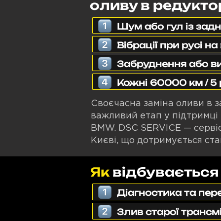
оливу в редукто
Шум або гул із задн
Вібрації при русі н
Забруднення або ви
Кожні 60000 км / 5 
Своєчасна заміна оливи в 
важливий етап у підтримці 
BMW. DSC SERVICE — сервіс
Києві, що дотримується ста
Як
відбувається
Діагностика та пер
Злив старої трансмі