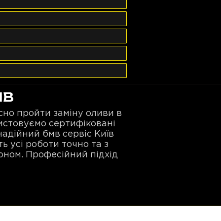
МВ
сно пройти заміну оливи в
истовуємо сертифіковані
надійний бмв сервіс Київ
 усі роботи точно та з
оном. Професійний підхід