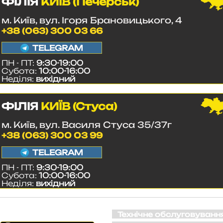
ФІЛІЯ
КИЇВ (Печерськ)
м. Київ, вул. Ігоря Брановицького, 4
+38 (063) 300 03 66
TELEGRAM
ПН - ПТ:
9:30-19:00
Субота:
10:00-16:00
Неділя:
вихідний
ФІЛІЯ
КИЇВ (Стуса)
м. Київ, вул. Василя Стуса 35/37г
+38 (063) 300 03 99
TELEGRAM
ПН - ПТ:
9:30-19:00
Субота:
10:00-16:00
Неділя:
вихідний
СОЦ. МЕРЕЖІ
Технічне обслуговуванн