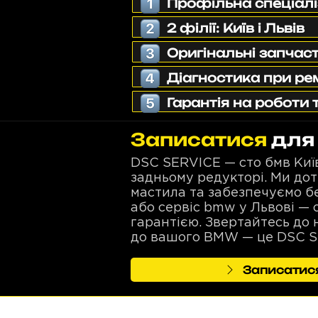
Профільна спеціал
2 філії: Київ і Львів
Оригінальні запчаст
Діагностика при ре
Гарантія на роботи 
Записатися
для
DSC SERVICE — сто бмв Київ
задньому редукторі. Ми до
мастила та забезпечуємо бе
або сервіс bmw у Львові — 
гарантією. Звертайтесь до 
до вашого BMW — це DSC S
Записатися