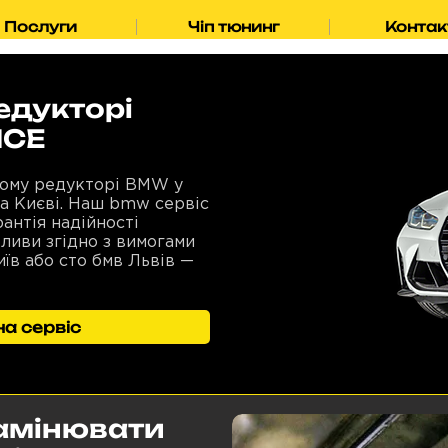
Послуги
Чіп тюнинг
Контак
едукторі
ICE
ьому редукторі BMW у
та Києві. Наш bmw сервіс
рантія надійності
оливи згідно з вимогами
їв або сто бмв Львів —
а сервіс
амінювати