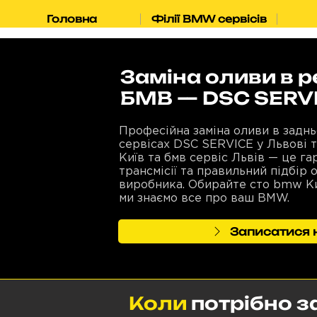
Головна
Філії BMW сервісів
Заміна оливи в р
БМВ — DSC SERV
Професійна заміна оливи в задн
сервісах DSC SERVICE у Львові 
Київ та бмв сервіс Львів — це га
трансмісії та правильний підбір 
виробника. Обирайте сто bmw Ки
ми знаємо все про ваш BMW.
Записатися н
Коли
потрібно з