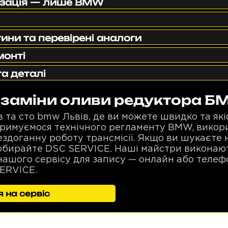
ізація — лише BMW
ини та перевірені аналоги
монті
та деталі
 заміни оливи редуктора Б
 та сто bmw Львів, де ви можете швидко та які
тримуємося технічного регламенту BMW, викор
здоганну роботу трансмісії. Якщо ви шукаєте 
обирайте DSC SERVICE. Наші майстри виконають
нашого сервісу для запису — онлайн або телеф
ERVICE.
 на сервіс