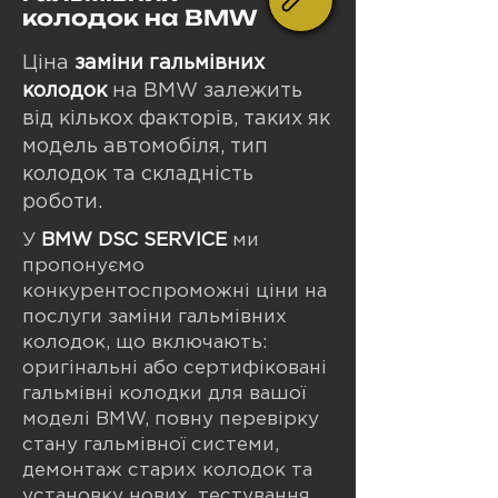
колодок на BMW
Ціна
заміни гальмівних
колодок
на BMW залежить
від кількох факторів, таких як
модель автомобіля, тип
колодок та складність
роботи.
У
BMW DSC SERVICE
ми
пропонуємо
конкурентоспроможні ціни на
послуги заміни гальмівних
колодок, що включають:
о
ригінальні або сертифіковані
гальмівні колодки для вашої
моделі BMW,
повну перевірку
стану гальмівної системи,
д
емонтаж старих колодок та
установку нових, т
естування