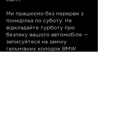
Ми працюємо без перерви з
понеділка по суботу. Не
відкладайте турботу про
безпеку вашого автомобіля —
записуйтеся на заміну
гальмівних колодок BMW
сьогодні!
Записатися на сервіс
ФІЛІЯ
ЛЬВІВ (Стрийська)
м. Львів, вул. Стрийська
202
+38 (099) 900 50 95
TELEGRAM