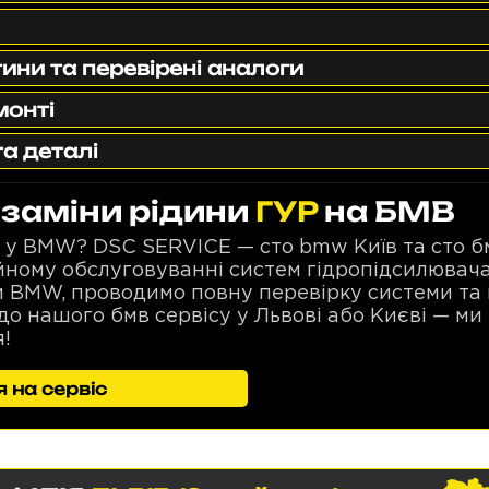
ини та перевірені аналоги
монті
та деталі
заміни рідини
ГУР
на БМВ
 у BMW? DSC SERVICE — сто bmw Київ та сто бм
ійному обслуговуванні систем гідропідсилювач
ни BMW, проводимо повну перевірку системи та 
до нашого бмв сервісу у Львові або Києві — ми
!
 на сервіс