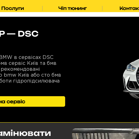
Послуги
Чіп тюнинг
Контак
УР — DSC
 BMW в сервісах DSC
мв сервіс Київ та бмв
 рекомендовані
о bmw Київ або сто бмв
роботи гідропідсилювача
а сервіс
амінювати