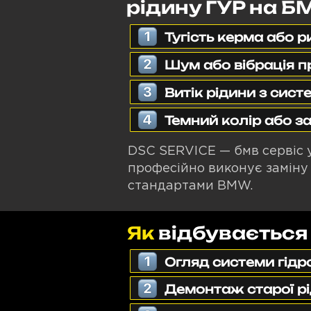
рідину ГУР на Б
Тугість керма або р
Шум або вібрація п
Витік рідини з сист
Темний колір або за
DSC SERVICE — бмв сервіс у
професійно виконує заміну 
стандартами BMW.
Як
відбувається
Огляд системи гідр
Демонтаж старої р