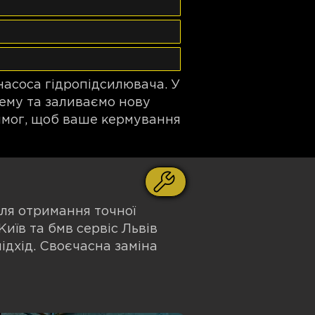
асоса гідропідсилювача. У
тему та заливаємо нову
имог, щоб ваше кермування
Для отримання точної
иїв та бмв сервіс Львів
ідхід. Своєчасна заміна