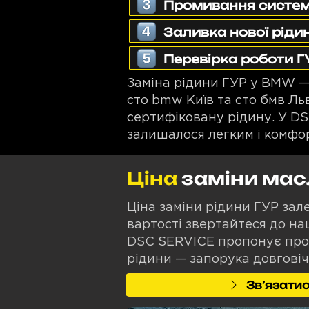
Промивання систем
Заливка нової ріди
Перевірка роботи ГУ
Заміна рідини ГУР у BMW —
сто bmw Київ та сто бмв Ль
сертифіковану рідину. У D
залишалося легким і комфо
Ціна
заміни мас
Ціна заміни рідини ГУР зал
вартості звертайтеся до наш
DSC SERVICE пропонує прозо
рідини — запорука довговіч
Звʼязатис