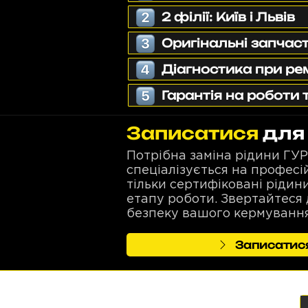
2 філії: Київ і Львів
Оригінальні запчаст
Діагностика при ре
Гарантія на роботи 
Записатися
для 
Потрібна заміна рідини ГУР
спеціалізується на профес
тільки сертифіковані ріди
етапу роботи. Звертайтеся 
безпеку вашого кермування
Записатися