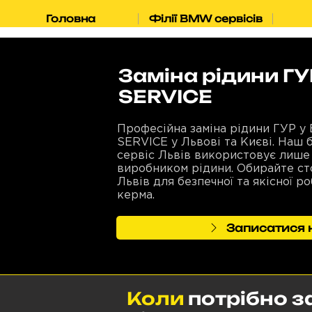
Головна
Філії BMW сервісів
Заміна рідини Г
SERVICE
Професійна заміна рідини ГУР у
SERVICE у Львові та Києві. Наш б
сервіс Львів використовує лише
виробником рідини. Обирайте ст
Львів для безпечної та якісної 
керма.
Записатися н
Коли
потрібно з