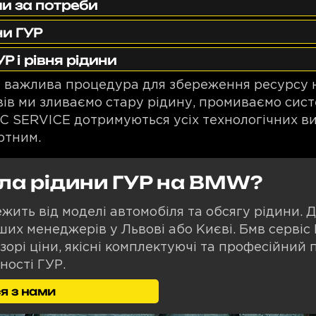
и за потреби
ни ГУР
Р і рівня рідини
 важлива процедура для збереження ресурсу н
вів ми зливаємо стару рідину, промиваємо сис
SC SERVICE дотримуються усіх технологічних в
ртним.
ла рідини ГУР на BMW?
ежить від моделі автомобіля та обсягу рідини. 
их менеджерів у Львові або Києві. Бмв сервіс К
рі ціни, якісні комплектуючі та професійний п
ності ГУР.
я з нами