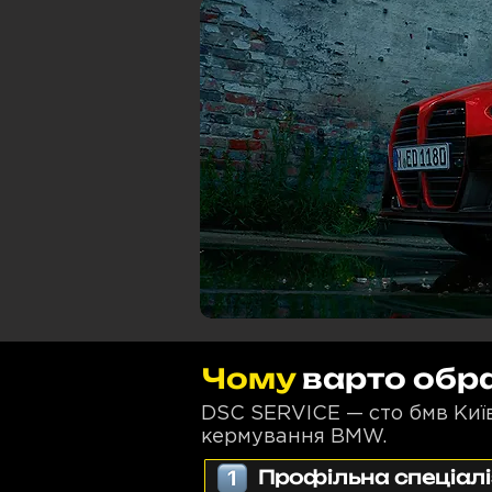
Чому
варто обра
DSC SERVICE — сто бмв Київ
кермування BMW.
Профільна спеціал