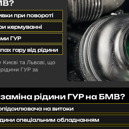
МВ?
ивки при повороті
ри кермуванні
еми ГУР
пах гару від рідини
 Києві та Львові, що
рідини ГУР за
 заміна рідини ГУР на БМВ?
опідсилювача на витоки
ідини спеціальним обладнанням