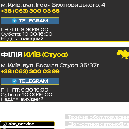
м. Київ, вул. Ігоря Брановицького, 4
+38 (063) 300 03 66
TELEGRAM
ПН - ПТ:
9:30-19:00
Субота:
10:00-16:00
Неділя:
вихідний
ФІЛІЯ
КИЇВ (Стуса)
м. Київ, вул. Василя Стуса 35/37г
+38 (063) 300 03 99
TELEGRAM
ПН - ПТ:
9:30-19:00
Субота:
10:00-16:00
Неділя:
вихідний
СОЦ. МЕРЕЖІ
Технічне обслуговуванн
Діагностика автомобіл
dsc_service