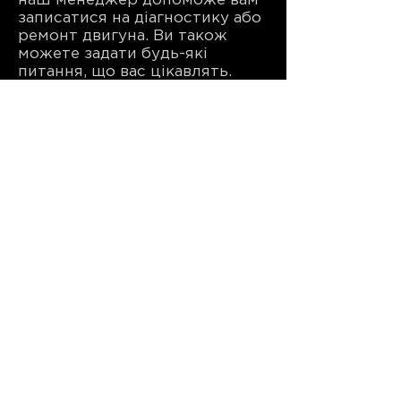
наш менеджер допоможе вам
записатися на діагностику або
ремонт двигуна. Ви також
можете задати будь-які
питання, що вас цікавлять.
Записатися на сервіс
ФІЛІЯ
ЛЬВІВ (Стрийська)
м. Львів, вул. Стрийська
202
+38 (099) 900 50 95
TELEGRAM
ПН - ПТ:
9:30-19:00
Субота:
10:00-16:00
Неділя:
вихідний
ФІЛІЯ
КИЇВ (Печерськ)