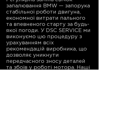
запалювання BMW — запорука
стабільної роботи двигуна,
економної витрати пального
та впевненого старту за будь-
якої погоди. У DSC SERVICE ми
виконуємо цю процедуру з
урахуванням всіх
рекомендацій виробника, що
дозволяє уникнути
передчасного зносу деталей
та збоїв у роботі мотора. Наші
фахівці мають великий досвід
саме з BMW, тому ви можете
бути впевнені у якості
обслуговування. Для зручності
клієнтів ми пропонуємо
попередній запис онлайн або
за телефоном. Не відкладайте
обслуговування — звертайтесь
до DSC SERVICE вже сьогодні, і
ваш BMW отримає догляд, на
який заслуговує.