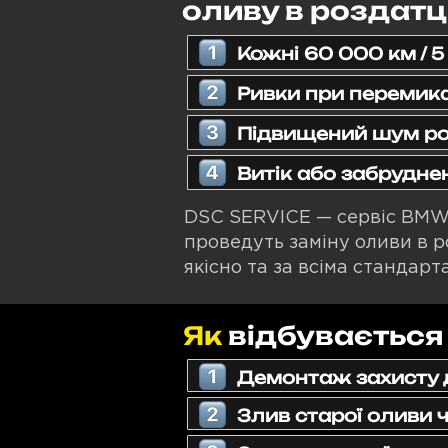
оливу в роздатц
Кожні 60 000 км / 5
Ривки при перемик
Підвищений шум ро
Витік або забрудне
DSC SERVICE — сервіс BMW у
проведуть заміну оливи в р
якісно та за всіма стандар
Як
відбувається
Демонтаж захисту 
Злив старої оливи 