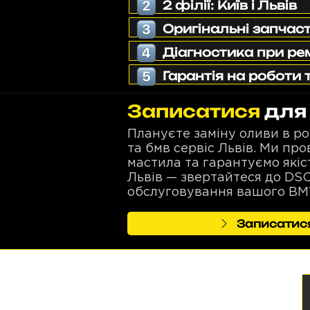
2 філії: Київ і Львів
Оригінальні запчаст
Діагностика при ре
Гарантія на роботи 
Записатися
для 
Плануєте заміну оливи в р
та бмв сервіс Львів. Ми пр
мастила та гарантуємо які
Львів — звертайтеся до DS
обслуговування вашого BM
Записатися