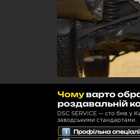
Чому
варто обр
роздавальній к
DSC SERVICE — сто бмв у Киє
заводськими стандартами.
Профільна спеціал