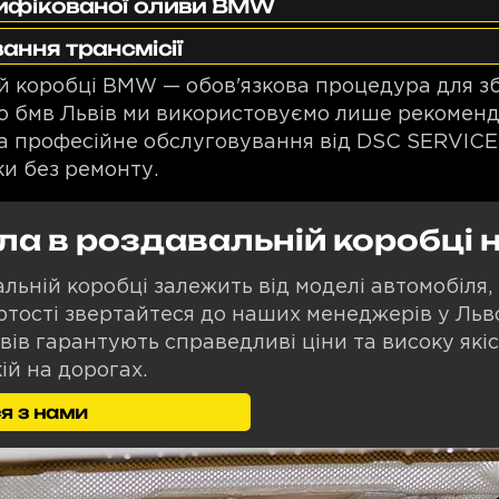
тифікованої оливи BMW
ання трансмісії
ій коробці BMW — обов'язкова процедура для 
сто бмв Львів ми використовуємо лише рекоменд
та професійне обслуговування від DSC SERVICE
и без ремонту.
ла в роздавальній коробці
льній коробці залежить від моделі автомобіля, 
тості звертайтеся до наших менеджерів у Льво
ьвів гарантують справедливі ціни та високу якіс
й на дорогах.
я з нами