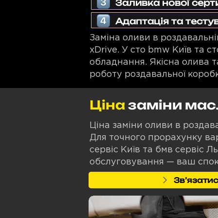
Заливка нової сер
Адаптація та тестув
Заміна оливи в роздавальн
xDrive. У сто bmw Київ та 
обладнання. Якісна олива 
роботу роздавальної коробк
Ціна
заміни мас
Ціна заміни оливи в роздава
Для точного прорахунку вар
сервіс Київ та бмв сервіс Л
обслуговування — ваш спокі
Звʼязатис