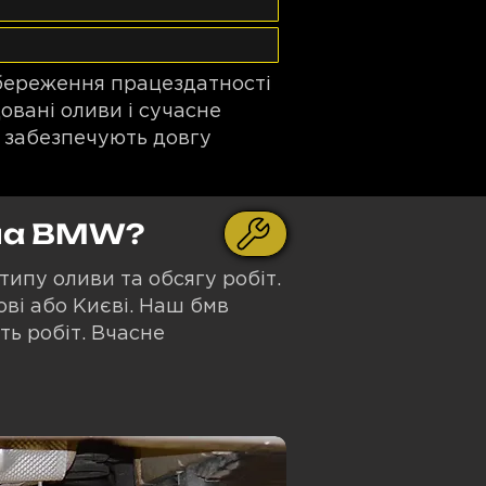
збереження працездатності
овані оливи і сучасне
 забезпечують довгу
 на BMW?
типу оливи та обсягу робіт.
ві або Києві. Наш бмв
ть робіт. Вчасне