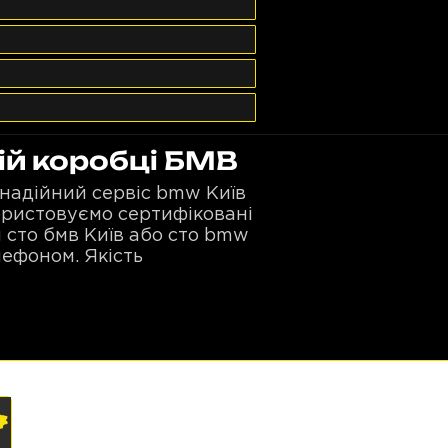
ій коробці БМВ
надійний сервіс bmw Київ
користовуємо сертифіковані
 сто бмв Київ або сто bmw
лефоном. Якість