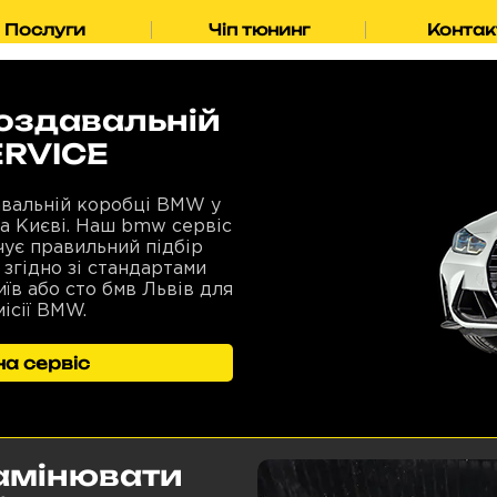
Послуги
Чіп тюнинг
Контак
роздавальній
ERVICE
авальній коробці BMW у
та Києві. Наш bmw сервіс
чує правильний підбір
 згідно зі стандартами
їв або сто бмв Львів для
ісії BMW.
а сервіс
амінювати