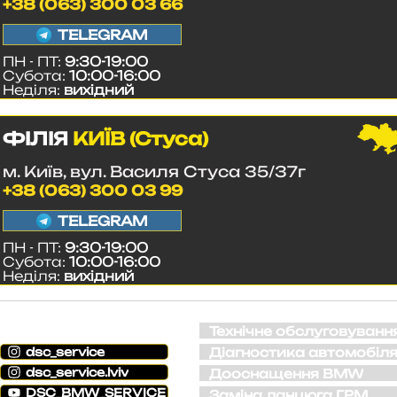
+38 (063) 300 03 66
TELEGRAM
ПН - ПТ:
9:30-19:00
Субота:
10:00-16:00
Неділя:
вихідний
ФІЛІЯ
КИЇВ (Стуса)
м. Київ, вул. Василя Стуса 35/37г
+38 (063) 300 03 99
TELEGRAM
ПН - ПТ:
9:30-19:00
Субота:
10:00-16:00
Неділя:
вихідний
СОЦ. МЕРЕЖІ
Технічне обслуговуванн
Діагностика автомобіл
dsc_service
dsc_service.lviv
Дооснащення BMW
DSC_BMW_SERVICE
Заміна ланцюга ГРМ