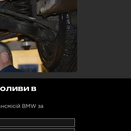
 оливи в
рансмісій BMW за