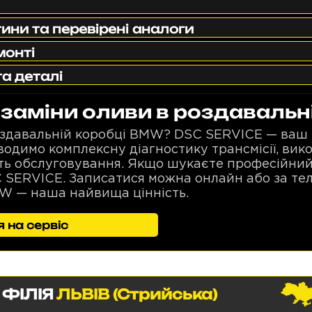
ини та перевірені аналоги
монті
та деталі
заміни оливи в роздавальн
оздавальній коробці BMW? DSC SERVICE — ваш 
оводимо комплексну діагностику трансмісії, ви
сть обслуговування. Якщо шукаєте професійний
C SERVICE. Записатися можна онлайн або за те
W — наша найвища цінність.
 на сервіс
ФІЛІЯ
ЛЬВІВ (Стрийська)