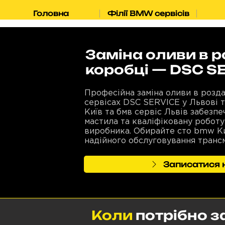
Головна
Філії BMW сервісів
Заміна оливи в 
коробці — DSC S
Професійна заміна оливи в розд
сервісах DSC SERVICE у Львові 
Київ та бмв сервіс Львів забезпе
мастила та кваліфіковану роботу
виробника. Обирайте сто bmw Ки
надійного обслуговування трансм
Записатися н
Коли
потрібно з